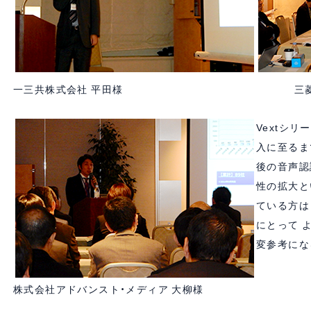
一三共株式会社 平田様 三菱自動車工
Vextシ
入に至るま
後の音声認
性の拡大と
ている方は
にとって 
変参考にな
株式会社アドバンスト・メディア 大柳様