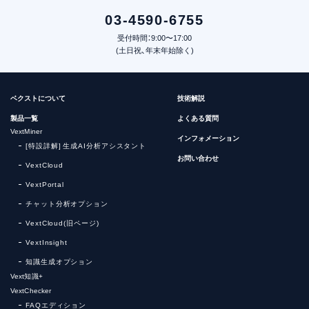
03-4590-6755
受付時間：9:00〜17:00
(土日祝、年末年始除く)
ベクストについて
技術解説
製品一覧
よくある質問
VextMiner
インフォメーション
[特設詳解] 生成AI分析アシスタント
お問い合わせ
VextCloud
VextPortal
チャット分析オプション
VextCloud(旧ページ)
VextInsight
知識生成オプション
Vext知識+
VextChecker
FAQエディション