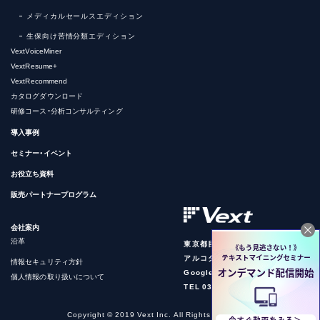
メディカルセールスエディション
生保向け苦情分類エディション
VextVoiceMiner
VextResume+
VextRecommend
カタログダウンロード
研修コース・分析コンサルティング
導入事例
セミナー・イベント
お役立ち資料
販売パートナープログラム
会社案内
沿革
東京都目黒区下目黒1-8-1
アルコタワー7F
情報セキュリティ方針
Google Map
個人情報の取り扱いについて
TEL 03-4590-6755
Copyright © 2019 Vext Inc. All Rights Reserved.