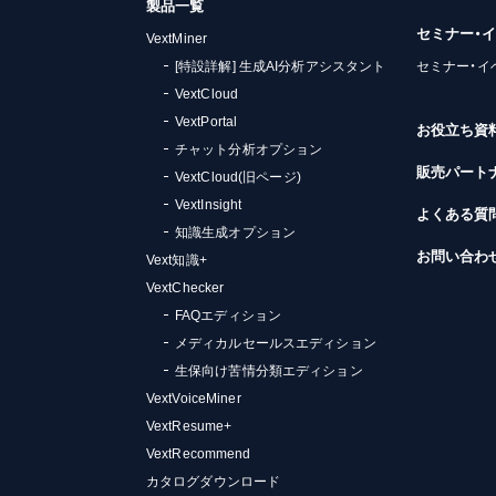
製品一覧
セミナー・
VextMiner
[特設詳解] 生成AI分析アシスタント
セミナー・イ
VextCloud
VextPortal
お役立ち資
チャット分析オプション
販売パート
VextCloud(旧ページ)
VextInsight
よくある質
知識生成オプション
お問い合わ
Vext知識+
VextChecker
FAQエディション
メディカルセールスエディション
生保向け苦情分類エディション
VextVoiceMiner
VextResume+
VextRecommend
カタログダウンロード