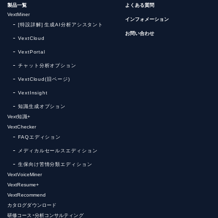
製品一覧
よくある質問
VextMiner
インフォメーション
[特設詳解] 生成AI分析アシスタント
お問い合わせ
VextCloud
VextPortal
チャット分析オプション
VextCloud(旧ページ)
VextInsight
知識生成オプション
Vext知識+
VextChecker
FAQエディション
メディカルセールスエディション
生保向け苦情分類エディション
VextVoiceMiner
VextResume+
VextRecommend
カタログダウンロード
研修コース・分析コンサルティング