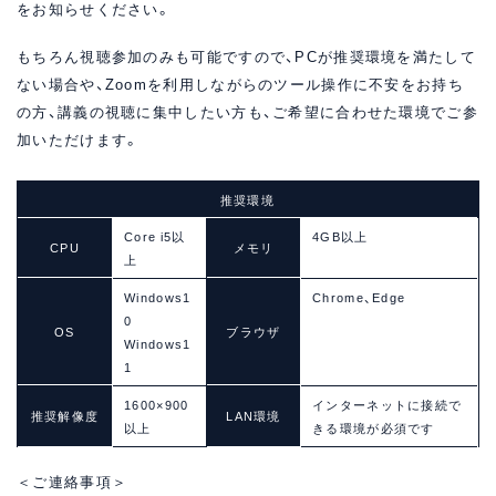
をお知らせください。
もちろん視聴参加のみも可能ですので、PCが推奨環境を満たして
ない場合や、Zoomを利用しながらのツール操作に不安をお持ち
の方、講義の視聴に集中したい方も、ご希望に合わせた環境でご参
加いただけます。
推奨環境
Core i5以
4GB以上
CPU
メモリ
上
Windows1
Chrome、Edge
0
OS
ブラウザ
Windows1
1
1600×900
インターネットに接続で
推奨解像度
LAN環境
以上
きる環境が必須です
＜ご連絡事項＞