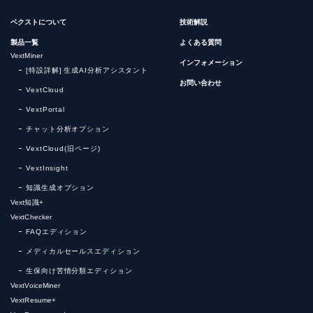
ベクストについて
技術解説
製品一覧
よくある質問
VextMiner
インフォメーション
[特設詳解] 生成AI分析アシスタント
お問い合わせ
VextCloud
VextPortal
チャット分析オプション
VextCloud(旧ページ)
VextInsight
知識生成オプション
Vext知識+
VextChecker
FAQエディション
メディカルセールスエディション
生保向け苦情分類エディション
VextVoiceMiner
VextResume+