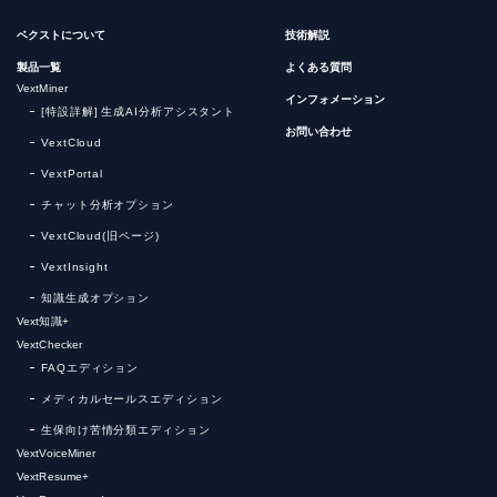
ベクストについて
技術解説
製品一覧
よくある質問
VextMiner
インフォメーション
[特設詳解] 生成AI分析アシスタント
お問い合わせ
VextCloud
VextPortal
チャット分析オプション
VextCloud(旧ページ)
VextInsight
知識生成オプション
Vext知識+
VextChecker
FAQエディション
メディカルセールスエディション
生保向け苦情分類エディション
VextVoiceMiner
VextResume+