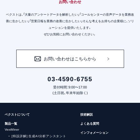
お問い合わせ
ベクストは、「大量のアンケートデータを解析したい」「コールセンターの音声データを業務改
善に生かしたい」
「営業日報を業務の改善に生かしたい」そんな考えをお持ちの企業様に、ソリ
ューションを提供いたします。
ぜひお気軽にお問い合わせください。
お問い合わせはこちらから
03-4590-6755
受付時間：9:00〜17:00
(土日祝、年末年始除く)
ベクストについて
技術解説
製品一覧
よくある質問
VextMiner
インフォメーション
[特設詳解] 生成AI分析アシスタント