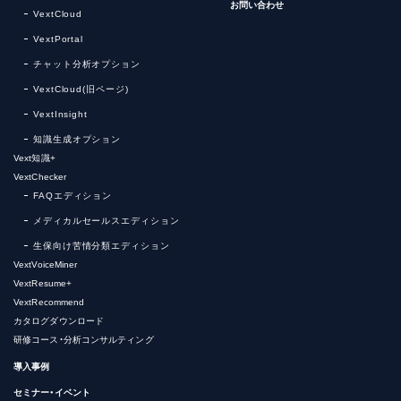
お問い合わせ
VextCloud
VextPortal
チャット分析オプション
VextCloud(旧ページ)
VextInsight
知識生成オプション
Vext知識+
VextChecker
FAQエディション
メディカルセールスエディション
生保向け苦情分類エディション
VextVoiceMiner
VextResume+
VextRecommend
カタログダウンロード
研修コース・分析コンサルティング
導入事例
セミナー・イベント