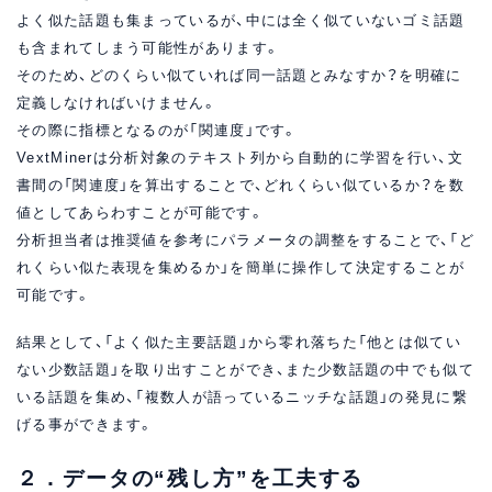
よく似た話題も集まっているが、中には全く似ていないゴミ話題
も含まれてしまう可能性があります。
そのため、どのくらい似ていれば同一話題とみなすか？を明確に
定義しなければいけません。
その際に指標となるのが「関連度」です。
VextMinerは分析対象のテキスト列から自動的に学習を行い、文
書間の「関連度」を算出することで、どれくらい似ているか？を数
値としてあらわすことが可能です。
分析担当者は推奨値を参考にパラメータの調整をすることで、「ど
れくらい似た表現を集めるか」を簡単に操作して決定することが
可能です。
結果として、「よく似た主要話題」から零れ落ちた「他とは似てい
ない少数話題」を取り出すことができ、また少数話題の中でも似て
いる話題を集め、「複数人が語っているニッチな話題」の発見に繋
げる事ができます。
２．データの“残し方”を工夫する