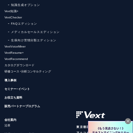
知識生成オプション
Vext知識+
VextChecker
FAQエディション
メディカルセールスエディション
生保向け苦情分類エディション
VextVoiceMiner
VextResume+
VextRecommend
カタログダウンロード
研修コース・分析コンサルティング
導入事例
セミナー・イベント
お役立ち資料
販売パートナープログラム
会社案内
沿革
東京都目黒区下目黒1-8-1
アルコタワー7F