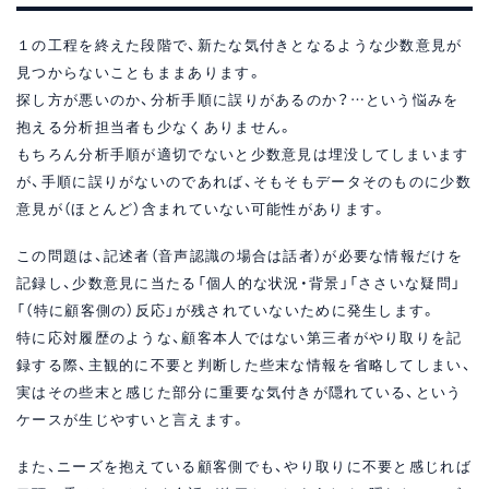
１の工程を終えた段階で、新たな気付きとなるような少数意見が
見つからないこともままあります。
探し方が悪いのか、分析手順に誤りがあるのか？…という悩みを
抱える分析担当者も少なくありません。
もちろん分析手順が適切でないと少数意見は埋没してしまいます
が、手順に誤りがないのであれば、そもそもデータそのものに少数
意見が（ほとんど）含まれていない可能性があります。
この問題は、記述者（音声認識の場合は話者）が必要な情報だけを
記録し、少数意見に当たる「個人的な状況・背景」「ささいな疑問」
「（特に顧客側の）反応」が残されていないために発生します。
特に応対履歴のような、顧客本人ではない第三者がやり取りを記
録する際、主観的に不要と判断した些末な情報を省略してしまい、
実はその些末と感じた部分に重要な気付きが隠れている、という
ケースが生じやすいと言えます。
また、ニーズを抱えている顧客側でも、やり取りに不要と感じれば